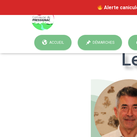
Alerte canicul
Published by
secretar
ACCUEIL
DÉMARCHES
L