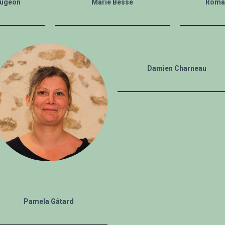
ugeon
Marie Besse
Romai
Damien Charneau
Pamela Gâtard