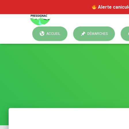
Alerte canicul
ACCUEIL
DÉMARCHES